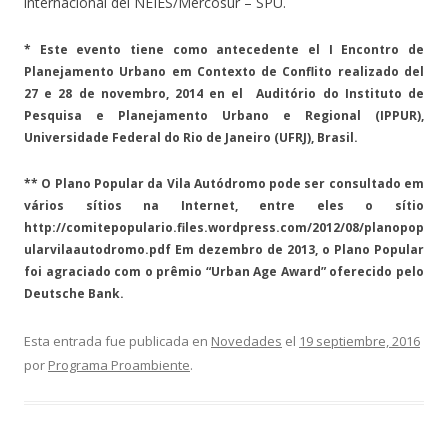
internacional del NEIES/Mercosur – SPU.
* Este evento tiene como antecedente el I Encontro de
Planejamento Urbano em Contexto de Conflito realizado del
27 e 28 de novembro, 2014 en el Auditório do Instituto de
Pesquisa e Planejamento Urbano e Regional (IPPUR),
Universidade Federal do Rio de Janeiro (UFRJ), Brasil.
** O Plano Popular da Vila Autódromo pode ser consultado em
vários sítios na Internet, entre eles o sítio
http://comitepopulario.files.wordpress.com/2012/08/planopop
ularvilaautodromo.pdf Em dezembro de 2013, o Plano Popular
foi agraciado com o prêmio “Urban Age Award” oferecido pelo
Deutsche Bank.
Esta entrada fue publicada en
Novedades
el
19 septiembre, 2016
por
Programa Proambiente
.