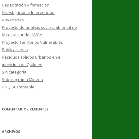
Capacitación y formación
Investigación e Intervención
Novedades
Proyecto de análisis socio-ambiental de
la costa sur del AMBA
Proyecto Territorios Vulnerables
Publicaciones
Residuos sólidos urbanos en el
municipio de Quilmes
Sin categoría
Subprograma Minería
UNQ Sustentable
COMENTARIOS RECIENTES
ARCHIVOS