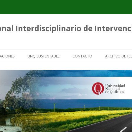
nal Interdisciplinario de Interven
Saltar
al
ACIONES
UNQ SUSTENTABLE
CONTACTO
ARCHIVO DE TES
contenido
ICACIONES
GUÍAS PARA ORGANIZACIONES DE
TESIS SOBRE 
RECUPERADORES URBANOS
CARTONERO