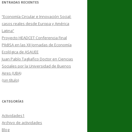
ENTRADAS RECIENTES
“Economía Circular e Innovación Social:
casos reales desde Europa y América
Latina”
Proyecto HEADCET Conferencia Final
PIIdISA en las XII Jornadas de Economía
Ecológica de ASAUEE
Juan Pablo Tagliafico Doctor en Ciencias
Sociales por la Universidad de Buenos
Aires (UBA)
(sin título)
CATEGORÍAS
Actividades1
Archivo de actividades
Blog