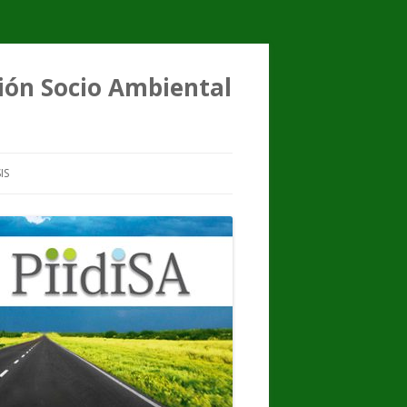
ción Socio Ambiental
IS
FENÓMENO
TESIS DE GRADO
TESIS DE MAESTRÍA
TESIS DE DOCTORADO
RESEÑAS