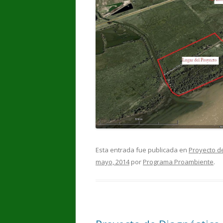
Esta entrada fue publicada en
Proyecto de
mayo, 2014
por
Programa Proambiente
.