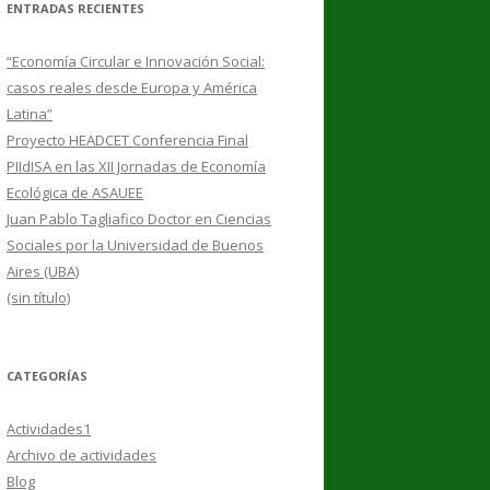
ENTRADAS RECIENTES
“Economía Circular e Innovación Social:
casos reales desde Europa y América
Latina”
Proyecto HEADCET Conferencia Final
PIIdISA en las XII Jornadas de Economía
Ecológica de ASAUEE
Juan Pablo Tagliafico Doctor en Ciencias
Sociales por la Universidad de Buenos
Aires (UBA)
(sin título)
CATEGORÍAS
Actividades1
Archivo de actividades
Blog