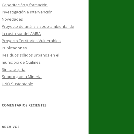
Capacitación y formación
Investigación e Intervención
Novedades
Proyecto de análisis socio-ambiental de
la costa sur del AMBA
Proyecto Territorios Vulnerables
Publicaciones
Residuos sólidos urbanos en el
municipio de Quilmes
Sin categoría
Subprograma Minería
UNQ Sustentable
COMENTARIOS RECIENTES
ARCHIVOS