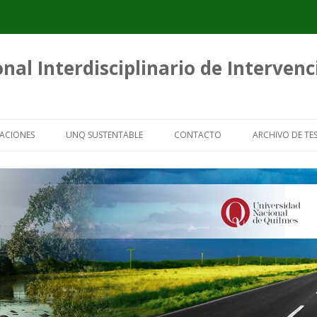
nal Interdisciplinario de Interven
Saltar
al
ACIONES
UNQ SUSTENTABLE
CONTACTO
ARCHIVO DE TES
contenido
ICACIONES
GUÍAS PARA ORGANIZACIONES DE
TESIS SOBRE 
RECUPERADORES URBANOS
CARTONERO