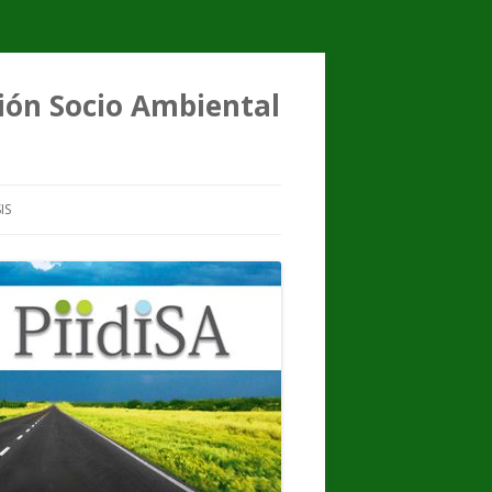
ción Socio Ambiental
IS
FENÓMENO
TESIS DE GRADO
TESIS DE MAESTRÍA
TESIS DE DOCTORADO
RESEÑAS