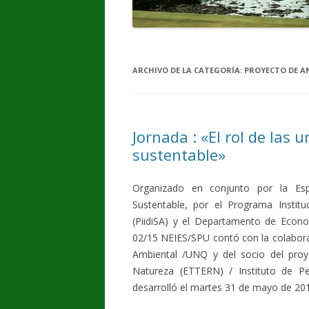
ARCHIVO DE LA CATEGORÍA:
PROYECTO DE AN
Jornada : «El rol de las 
sustentable»
Organizado en conjunto por la Esp
Sustentable, por el Programa Instituc
(PiidiSA) y el Departamento de Econ
02/15 NEIES/SPU contó con la colabora
Ambiental /UNQ y del socio del proye
Natureza (ETTERN) / Instituto de P
desarrolló el martes 31 de mayo de 2016