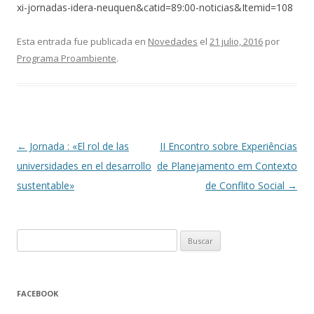
xi-jornadas-idera-neuquen&catid=89:00-noticias&Itemid=108
Esta entrada fue publicada en
Novedades
el
21 julio, 2016
por
Programa Proambiente
.
Navegación
←
Jornada : «El rol de las
II Encontro sobre Experiências
de
universidades en el desarrollo
de Planejamento em Contexto
entradas
sustentable»
de Conflito Social
→
Buscar:
FACEBOOK