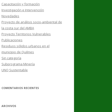
Capacitación y formación
Investigación e Intervención
Novedades
Proyecto de análisis socio-ambiental de
la costa sur del AMBA
Proyecto Territorios Vulnerables
Publicaciones
Residuos sólidos urbanos en el
municipio de Quilmes
Sin categoría
Subprograma Minería
UNQ Sustentable
COMENTARIOS RECIENTES
ARCHIVOS