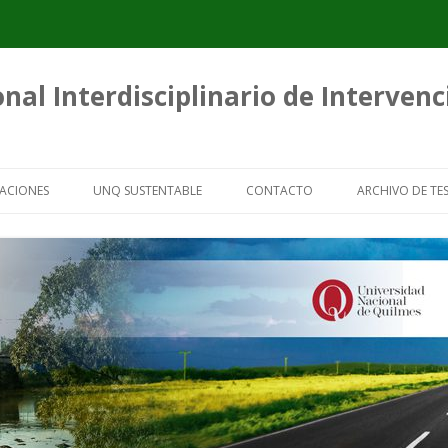
nal Interdisciplinario de Interven
Saltar
al
ACIONES
UNQ SUSTENTABLE
CONTACTO
ARCHIVO DE TES
contenido
ICACIONES
GUÍAS PARA ORGANIZACIONES DE
TESIS SOBRE 
RECUPERADORES URBANOS
CARTONERO