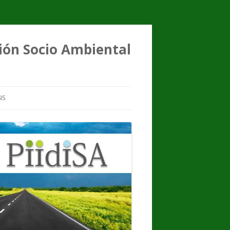
ción Socio Ambiental
IS
FENÓMENO
TESIS DE GRADO
TESIS DE MAESTRÍA
TESIS DE DOCTORADO
RESEÑAS