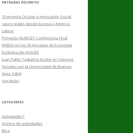
ENTRADAS RECIENTES
“Economía Circular e Innovación Social:
casos reales desde Europa y América
Latina”
Proyecto HEADCET Conferencia Final
PIIdISA en las XII Jornadas de Economía
Ecológica de ASAUEE
Juan Pablo Tagliafico Doctor en Ciencias
Sociales por la Universidad de Buenos
Aires (UBA)
(sin título)
CATEGORÍAS
Actividades1
Archivo de actividades
Blog