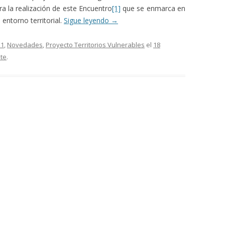
a la realización de este Encuentro
[1]
que se enmarca en
entorno territorial.
Sigue leyendo
→
s1
,
Novedades
,
Proyecto Territorios Vulnerables
el
18
te
.