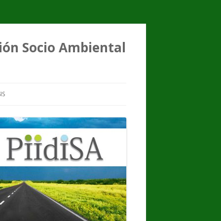
ción Socio Ambiental
IS
FENÓMENO
TESIS DE GRADO
TESIS DE MAESTRÍA
TESIS DE DOCTORADO
RESEÑAS