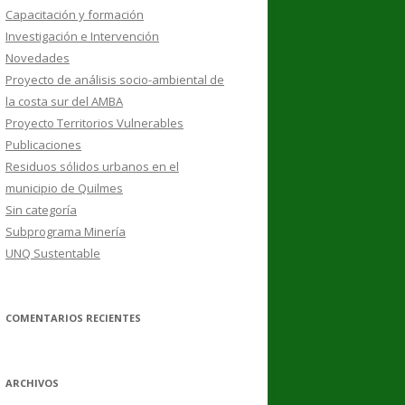
Capacitación y formación
Investigación e Intervención
Novedades
Proyecto de análisis socio-ambiental de
la costa sur del AMBA
Proyecto Territorios Vulnerables
Publicaciones
Residuos sólidos urbanos en el
municipio de Quilmes
Sin categoría
Subprograma Minería
UNQ Sustentable
COMENTARIOS RECIENTES
ARCHIVOS