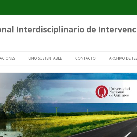
nal Interdisciplinario de Interven
Saltar
al
ACIONES
UNQ SUSTENTABLE
CONTACTO
ARCHIVO DE TES
contenido
ICACIONES
GUÍAS PARA ORGANIZACIONES DE
TESIS SOBRE 
RECUPERADORES URBANOS
CARTONERO