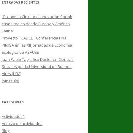
ENTRADAS RECIENTES
“Economía Circular e Innovación Social:
casos reales desde Europa y América
Latina”
Proyecto HEADCET Conferencia Final
PIIdISA en las XII Jornadas de Economía
Ecológica de ASAUEE
Juan Pablo Tagliafico Doctor en Ciencias
Sociales por la Universidad de Buenos
Aires (UBA)
(sin título)
CATEGORÍAS
Actividades1
Archivo de actividades
Blog