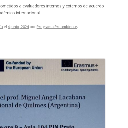
 sometidos a evaluadores internos y externos de acuerdo
adémico internacional.
ía
el
4 junio, 2024
por
Programa Proambiente
.