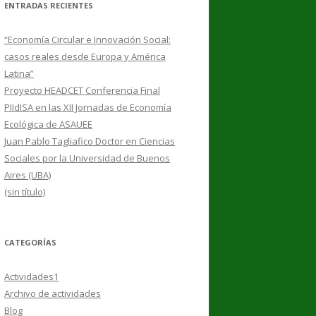
ENTRADAS RECIENTES
“Economía Circular e Innovación Social:
casos reales desde Europa y América
Latina”
Proyecto HEADCET Conferencia Final
PIIdISA en las XII Jornadas de Economía
Ecológica de ASAUEE
Juan Pablo Tagliafico Doctor en Ciencias
Sociales por la Universidad de Buenos
Aires (UBA)
(sin título)
CATEGORÍAS
Actividades1
Archivo de actividades
Blog