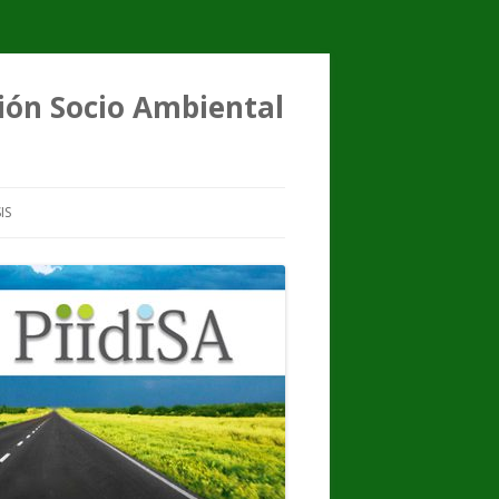
ción Socio Ambiental
IS
FENÓMENO
TESIS DE GRADO
TESIS DE MAESTRÍA
TESIS DE DOCTORADO
RESEÑAS