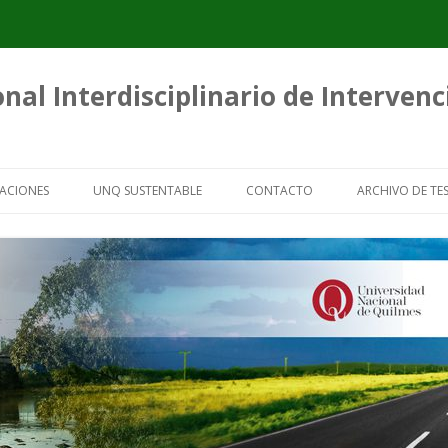
nal Interdisciplinario de Interven
Saltar
al
ACIONES
UNQ SUSTENTABLE
CONTACTO
ARCHIVO DE TES
contenido
ICACIONES
GUÍAS PARA ORGANIZACIONES DE
TESIS SOBRE 
RECUPERADORES URBANOS
CARTONERO