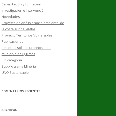
Capacitación y formación
Investigación e Intervención
Novedades
Proyecto de análisis socio-ambiental de
la costa sur del AMBA
Proyecto Territorios Vulnerables
Publicaciones
Residuos sólidos urbanos en el
municipio de Quilmes
Sin categoría
Subprograma Minería
UNQ Sustentable
COMENTARIOS RECIENTES
ARCHIVOS