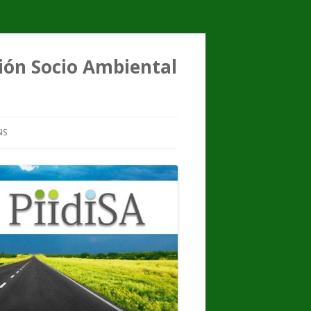
ción Socio Ambiental
IS
FENÓMENO
TESIS DE GRADO
TESIS DE MAESTRÍA
TESIS DE DOCTORADO
RESEÑAS