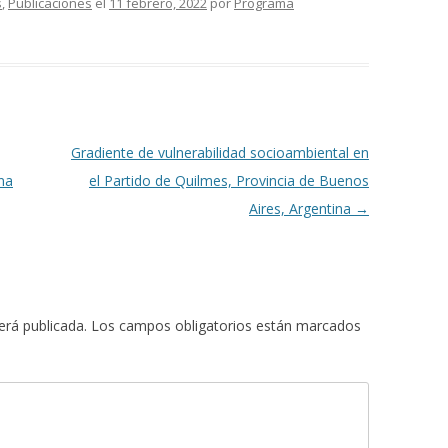
s
,
Publicaciones
el
11 febrero, 2022
por
Programa
Gradiente de vulnerabilidad socioambiental en
na
el Partido de Quilmes, Provincia de Buenos
Aires, Argentina
→
erá publicada.
Los campos obligatorios están marcados