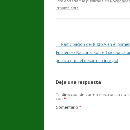
Esta entrada fue publicada en
Novedade
Proambiente
.
Navegación
←
Participación del PIIdISA en el primer
de
Encuentro Nacional sobre Litio: hacia u
entradas
política para el desarrollo integral
Deja una respuesta
Tu dirección de correo electrónico no s
con
*
Comentario
*