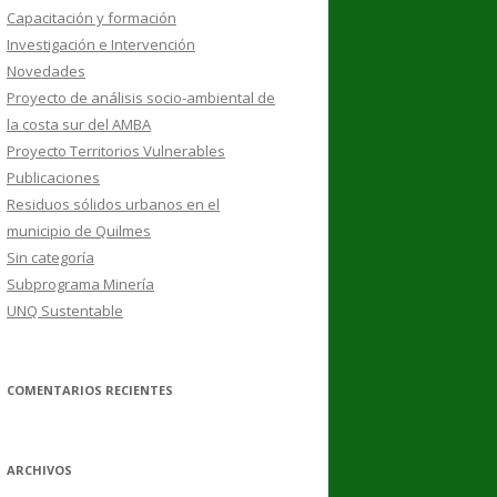
Capacitación y formación
Investigación e Intervención
Novedades
Proyecto de análisis socio-ambiental de
la costa sur del AMBA
Proyecto Territorios Vulnerables
Publicaciones
Residuos sólidos urbanos en el
municipio de Quilmes
Sin categoría
Subprograma Minería
UNQ Sustentable
COMENTARIOS RECIENTES
ARCHIVOS