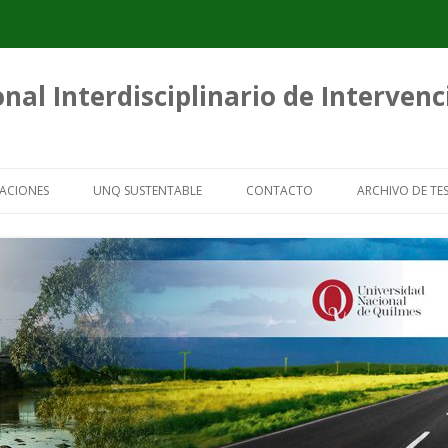
nal Interdisciplinario de Interven
Saltar
al
ACIONES
UNQ SUSTENTABLE
CONTACTO
ARCHIVO DE TES
contenido
ICACIONES
GUÍAS PARA ORGANIZACIONES DE
TESIS SOBRE 
RECUPERADORES URBANOS
CARTONERO