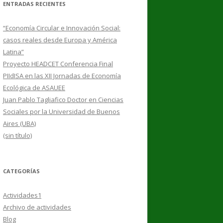
ENTRADAS RECIENTES
“Economía Circular e Innovación Social:
casos reales desde Europa y América
Latina”
Proyecto HEADCET Conferencia Final
PIIdISA en las XII Jornadas de Economía
Ecológica de ASAUEE
Juan Pablo Tagliafico Doctor en Ciencias
Sociales por la Universidad de Buenos
Aires (UBA)
(sin título)
CATEGORÍAS
Actividades1
Archivo de actividades
Blog