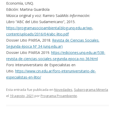
Economía, UNQ.
Edición: Martina Guardiola
Música original y voz: Ramiro Saá
Más Información:
Libro “ABC del Litio Sudamericano”, 2015.
https://programasocioambiental.blog.unq.edu.ar/wp-
content/uploads/2016/04/abc-litio.pdf
Dossier Litio PIIdISA, 2018.
Revista de Ciencias Sociales.
Segunda época Nº 34 (unq.edu.ar)
Dossier Litio PIIdISA 2019.
https://ediciones.unq.edu.ar/538-
revista-de-ciencias-sociales-segunda-epoca-no-36.html
Foro Interuniversitario de Especialistas en
Litio.
https://www.cin.edu.ar/foro-interuniversitario-de-
especialistas-en-litio/
Esta entrada fue publicada en
Novedades
,
Subprograma Minería
el
19 agosto, 2021
por
Programa Proambiente
.