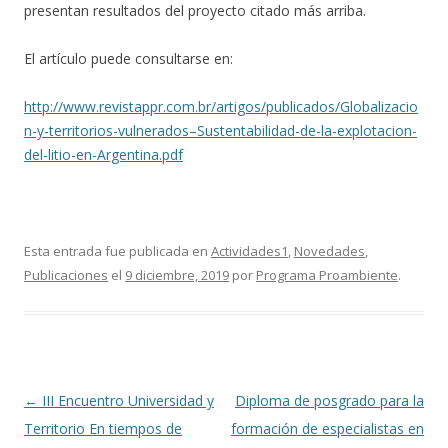
presentan resultados del proyecto citado más arriba.
El artículo puede consultarse en:
http://www.revistappr.com.br/artigos/publicados/Globalizacio
n-y-territorios-vulnerados–Sustentabilidad-de-la-explotacion-
del-litio-en-Argentina.pdf
Esta entrada fue publicada en
Actividades1
,
Novedades
,
Publicaciones
el
9 diciembre, 2019
por
Programa Proambiente
.
Navegación
←
III Encuentro Universidad y
Diploma de posgrado para la
de
Territorio En tiempos de
formación de especialistas en