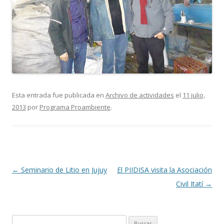
Esta entrada fue publicada en
Archivo de actividades
el
11 julio,
2013
por
Programa Proambiente
.
Navegación
←
Seminario de Litio en Jujuy
El PIIDISA visita la Asociación
de
Civil Itatí
→
entradas
Buscar: